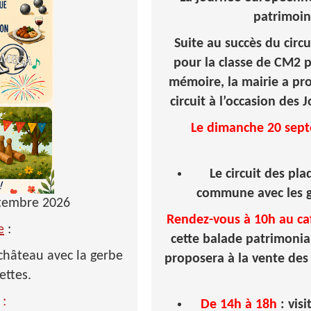
patrimoi
Suite au succès du circ
pour la classe de CM2 pa
mémoire, la mairie a pro
circuit à l’occasion de
Le dimanche 20 sep
Le circuit des pl
commune avec les gu
ptembre 2026
Rendez-vous à 10h au caf
e
:
cette balade patrimonia
 château avec la gerbe
proposera à la vente des 
ettes.
:
De 14h à 18h
: vis