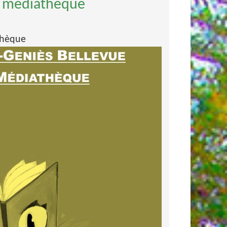
 la médiathèque
athèque