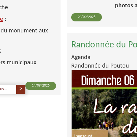
photos a
iche
20/09/2026
re
:
vi du monument aux
Randonnée du P
es
Agenda
iers municipaux
Randonnée du Poutou
14/09/2026
us...