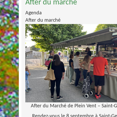
After du marché
Agenda
After du marché
After du Marché de Plein Vent – Saint-
Rendez-vous le 8 septembre à Saint-Ge