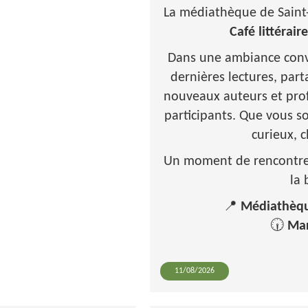
La médiathèque de Saint-
Café littéraire
Dans une ambiance convi
dernières lectures, par
nouveaux auteurs et pro
participants. Que vous s
curieux, 
Un moment de rencontre e
la
📍
Médiathèqu
🕡
Mar
11/08/2026