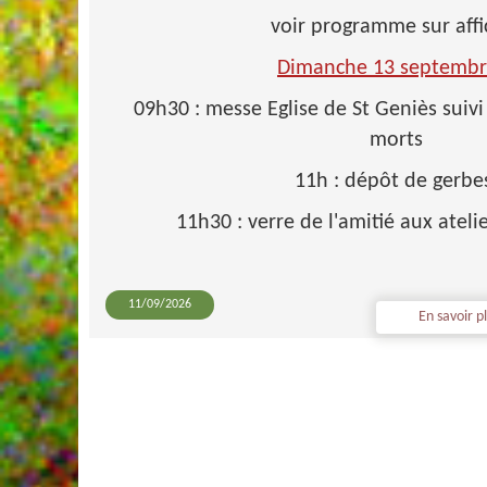
voir programme sur aff
Dimanche 13 septemb
09h30 : messe Eglise de St Geniès sui
morts
11h : dépôt de gerb
11h30 : verre de l'amitié aux atel
11/09/2026
En savoir pl