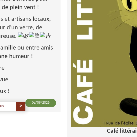
 de plein vent !
 et artisans locaux,
ur d'un verre, de
ureuse.
amille ou entre amis
onne humeur !
re
evue
ux !
08/09/2026
us...
Café littér