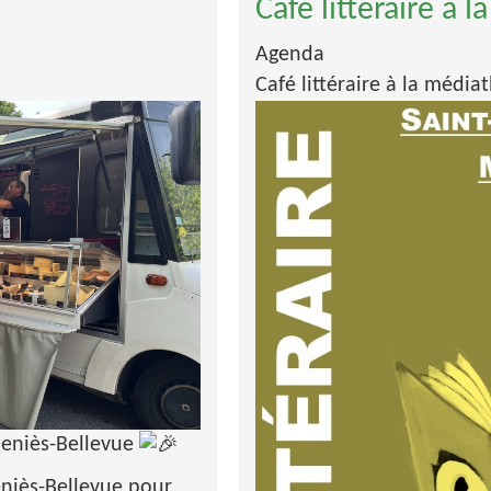
Café littéraire à
Agenda
Café littéraire à la médi
Geniès-Bellevue
niès-Bellevue pour