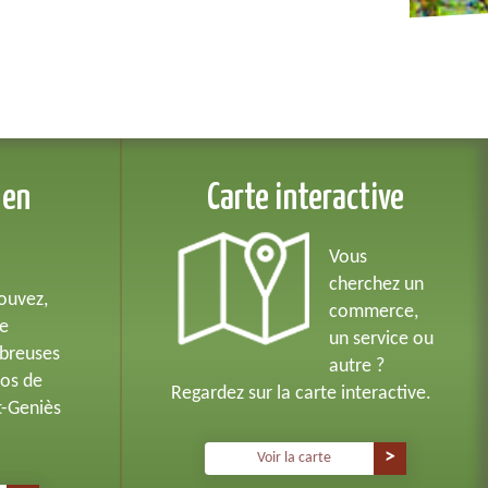
 en
Carte interactive
Vous
cherchez un
ouvez,
commerce,
de
un service ou
breuses
autre ?
os de
Regardez sur la carte interactive.
t-Geniès
Voir la carte