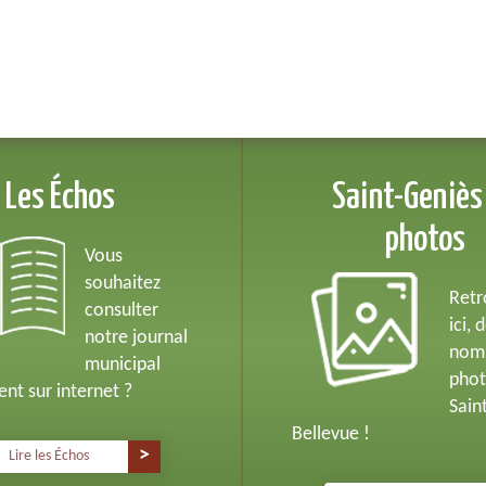
Les Échos
Saint-Geniès
photos
Vous
souhaitez
Retr
consulter
ici, 
notre journal
nom
municipal
phot
nt sur internet ?
Sain
Bellevue !
Lire les Échos