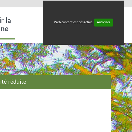
r la
Web content est désactivé.
Autoriser
ne
ité réduite