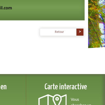
il.com
Retour
 en
Carte interactive
Vous