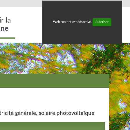
r la
Web content est désactivé.
Autoriser
ne
tricité générale, solaire photovoltaïque