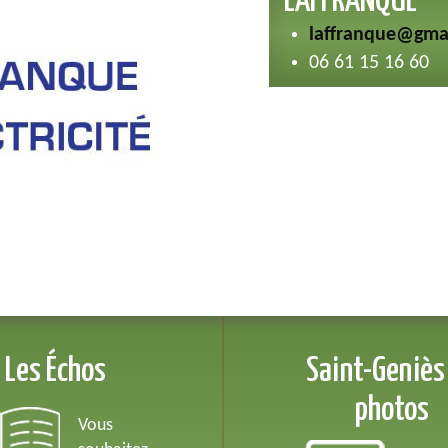
LAFFRANQUE
laffranque@gma
06 61 15 16 60
Les Échos
Saint-Geniès
photos
Vous