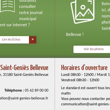
souhaitez
Retr
consulter
ici, 
notre journal
nom
municipal
phot
nt sur internet ?
Sain
Bellevue !
Lire les Échos
Voir les photos
 Saint-Geniès Bellevue
Horaires d'ouverture
e, 31180 Saint-Geniès Bellevue
Lundi 08h30 - 12h00 / Mardi 1
Vendredi 08h30 - 12h00
Le standard est ouvert tous l
Téléphone :
05 62 89 00 00
matin
ion@saint-genies-bellevue.fr
Vous pouvez nous contacter po
communication@saint-genies-b