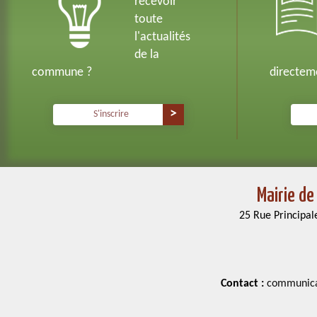
recevoir
toute
l'actualités
de la
commune ?
directeme
S'inscrire
Mairie de
25 Rue Principal
Contact :
communicat