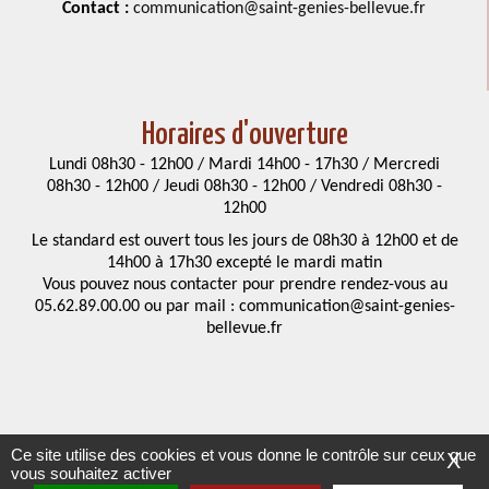
Contact :
communication@saint-genies-bellevue.fr
Horaires d'ouverture
Lundi 08h30 - 12h00 / Mardi 14h00 - 17h30 / Mercredi
08h30 - 12h00 / Jeudi 08h30 - 12h00 / Vendredi 08h30 -
12h00
Le standard est ouvert tous les jours de 08h30 à 12h00 et de
14h00 à 17h30 excepté le mardi matin
Vous pouvez nous contacter pour prendre rendez-vous au
05.62.89.00.00 ou par mail : communication@saint-genies-
bellevue.fr
Ce site utilise des cookies et vous donne le contrôle sur ceux que
X
vous souhaitez activer
Mentions légales
-
Accessibilités
- Saint-Geniès Bellevue © 2021