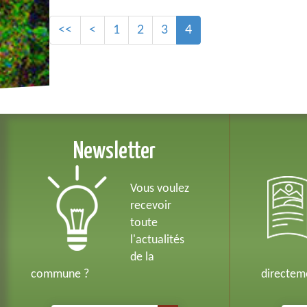
<<
<
1
2
3
4
Newsletter
Vous voulez
recevoir
toute
l'actualités
de la
commune ?
directeme