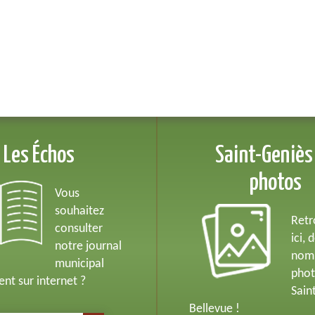
Les Échos
Saint-Geniès
photos
Vous
souhaitez
Retr
consulter
ici, 
notre journal
nom
municipal
phot
nt sur internet ?
Sain
Bellevue !