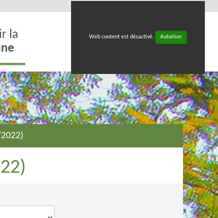
r la
Web content est désactivé.
Autoriser
ne
/2022)
22)