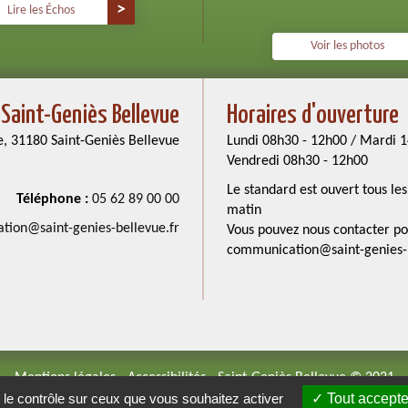
Lire les Échos
Voir les photos
 Saint-Geniès Bellevue
Horaires d'ouverture
e, 31180 Saint-Geniès Bellevue
Lundi 08h30 - 12h00 / Mardi 1
Vendredi 08h30 - 12h00
Le standard est ouvert tous l
Téléphone :
05 62 89 00 00
matin
ion@saint-genies-bellevue.fr
Vous pouvez nous contacter po
communication@saint-genies-b
Mentions légales
-
Accessibilités
- Saint-Geniès Bellevue © 2021
Conception JVS-Mairistem avec
WeeCity
 le contrôle sur ceux que vous souhaitez activer
Tout accepte